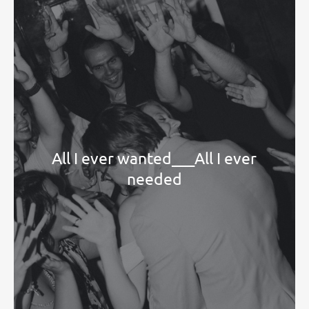
All I ever wanted___All I ever
needed