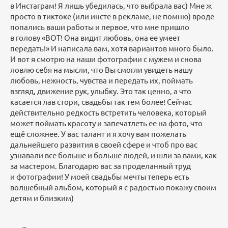
в Инстаграм! Я лишь убедилась, что выбрала вас) Мне ж
просто в тиктоке (или инсте в рекламе, не помню) вроде
попались ваши работы и первое, что мне пришло
в голову «ВОТ! Она видит любовь, она ее умеет
передать!» И написала вам, хотя вариантов много было.
И вот я смотрю на наши фотографии с мужем и снова
ловлю себя на мысли, что Вы смогли увидеть нашу
любовь, нежность, чувства и передать их, поймать
взгляд, движение рук, улыбку. Это так ценно, а что
касается лав стори, свадьбы так тем более! Сейчас
действительно редкость встретить человека, который
может поймать красоту и запечатлеть ее на фото, что
ещё сложнее. У вас талант и я хочу вам пожелать
дальнейшего развития в своей сфере и чтоб про вас
узнавали все больше и больше людей, и шли за вами, как
за мастером. Благодарю вас за проделанный труд
и фотографии! У моей свадьбы мечты теперь есть
волшебный альбом, который я с радостью покажу своим
детям и близким)