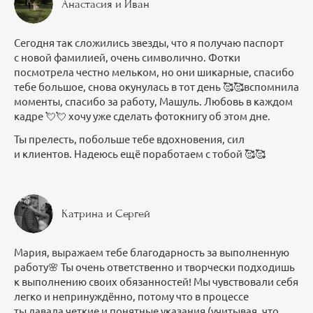
Анастасия и Иван
Сегодня так сложились звезды, что я получаю паспорт
с новой фамилией, очень символично. Фотки
посмотрела честно мельком, но они шикарные, спасибо
тебе большое, снова окунулась в тот день 🥰🥰вспомнила
моменты, спасибо за работу, Машуль. Любовь в каждом
кадре 💘💘 хочу уже сделать фотокнигу об этом дне.
Ты прелесть, побольше тебе вдохновения, сил
и клиентов. Надеюсь ещё поработаем с тобой 🥰🥰
Катрина и Сергей
Мария, выражаем тебе благодарность за выполненную
работу🌸 Ты очень ответственно и творчески подходишь
к выполнению своих обязанностей! Мы чувствовали себя
легко и непринуждённо, потому что в процессе
ты давала четкие и понятные указания (учитывая, что