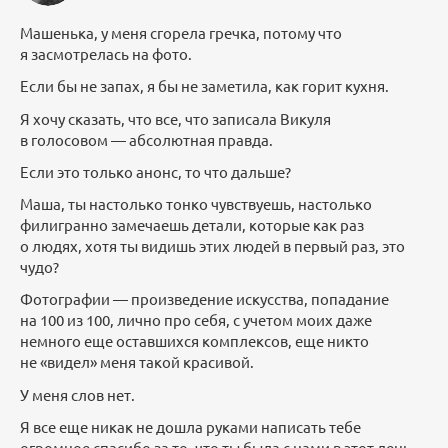
Машенька, у меня сгорела гречка, потому что
я засмотрелась на фото.
Если бы не запах, я бы не заметила, как горит кухня.
Я хочу сказать, что все, что записала Викуля
в голосовом — абсолютная правда.
Если это только анонс, то что дальше?
Маша, ты настолько тонко чувствуешь, настолько
филигранно замечаешь детали, которые как раз
о людях, хотя ты видишь этих людей в первый раз, это
чудо?
Фотографии — произведение искусства, попадание
на 100 из 100, лично про себя, с учетом моих даже
немного еще оставшихся комплексов, еще никто
не «видел» меня такой красивой.
У меня слов нет.
Я все еще никак не дошла руками написать тебе
огромное спасибо за то, что ты была с нами в этот день,